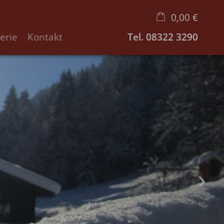
0,00 €
erie
Kontakt
Tel.
08322 3290
×
Warenkorb ist leer