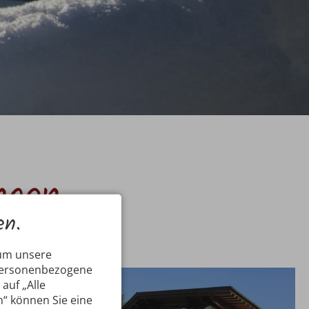
ngen
en.
 um unsere
 personenbezogene
auf „Alle
n“ können Sie eine