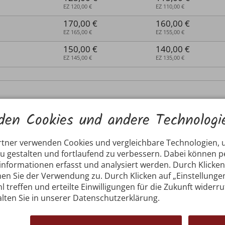
EZ 120,00 €
EZ 110,00 €
170,00 €
160,00 €
EZ 165,00 €
EZ 155,00 €
150,00 €
140,00 €
EZ 145,00 €
EZ 135,00 €
den Cookies und andere Technologi
rtner verwenden Cookies und vergleichbare Technologien,
ab 2 Nächte
ab 4 Nächte
zu gestalten und fortlaufend zu verbessern. Dabei können
95,00 €
90,00 €
nformationen erfasst und analysiert werden. Durch Klicken 
EZ 90,00 €
EZ 85,00 €
en Sie der Verwendung zu. Durch Klicken auf „Einstellunge
l treffen und erteilte Einwilligungen für die Zukunft widerr
80,00 €
70,00 €
EZ 75,00 €
EZ 65,00 €
lten Sie in unserer Datenschutzerklärung.
115,00 €
105,00 €
EZ 110,00 €
EZ 100,00 €