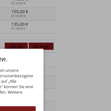
EZ 105,00 €
150,00 €
EZ 145,00 €
135,00 €
EZ 130,00 €
Anfrage
Buchung
en.
 um unsere
ab 7 Nächte
 personenbezogene
85,00 €
auf „Alle
EZ 80,00 €
n“ können Sie eine
ufen. Weitere
65,00 €
EZ 60,00 €
95,00 €
EZ 90,00 €