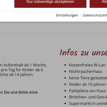
Nur notwendige akzeptieren
All
95,00 €
90,00 €
EZ 90,00 €
EZ 85,00 €
Einstellungen
·
Datenschutzer
Infos zu uns
em Aufenthalt ab 1 Woche,
Kostenfreies W-Lan
 pro Tag für Kinder ab 6
Nichtraucherhaus
iche ab 14 Jahren.
keine Tiere gestatte
Kinder ab 10 Jahren
Parkplätze am Haus
n Sie uns bitte eine
Brötchen- und Geträ
Supermarkt in unmi