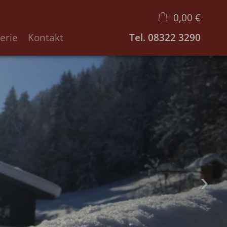
0,00 €
erie
Kontakt
Tel.
08322 3290
×
Warenkorb ist leer