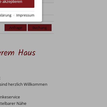
e akzeptieren
85,00 €
EZ 80,00 €
klärung
·
Impressum
Anfrage
Buchung
erem Haus
t
 sind herzlich Willkommen
nkeservice
ttelbarer Nähe