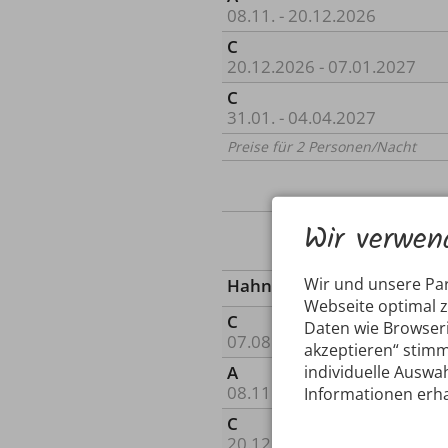
08.11. - 20.12.2026
C
20.12.2026 - 07.01.2027
C
31.01. - 04.04.2027
Preise für 2 Personen/Nacht
Wir verwen
Wir und unsere Pa
Hahnenköpfle
Webseite optimal 
C
Daten wie Browseri
07.08. - 08.11.2026
akzeptieren“ stimm
individuelle Auswah
A
08.11. - 20.12.2026
Informationen erha
C
20.12.2026 - 07.01.2027